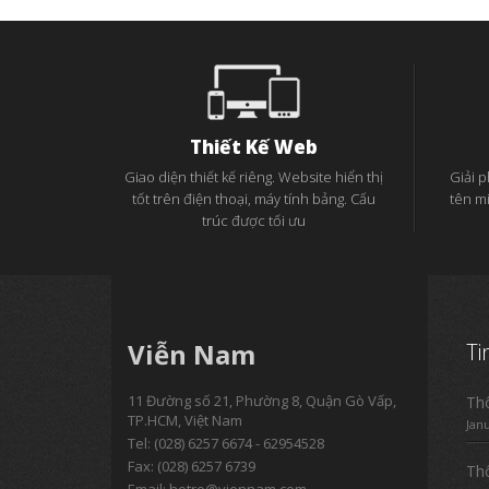
Thiết Kế Web
Giao diện thiết kế riêng. Website hiển thị
Giải 
tốt trên điện thoại, máy tính bảng. Cấu
tên m
trúc được tối ưu
Viễn Nam
Ti
11 Đường số 21, Phường 8, Quận Gò Vấp,
Thô
TP.HCM, Việt Nam
Jan
Tel:
(028) 6257 6674 - 62954528
Fax: (028) 6257 6739
Thô