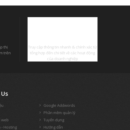
Phần Mềm Quản Lý
p thị
Truy cập thông tin nhanh & chính xác từ
ếm trên
tổng hợp đến chi tiết về các hoạt động
của doanh nghiệp
Us
iệu
Google Addwords
Phần mềm quản lý
ế web
Tuyển dụng
 - Hosting
Hướng dẫn