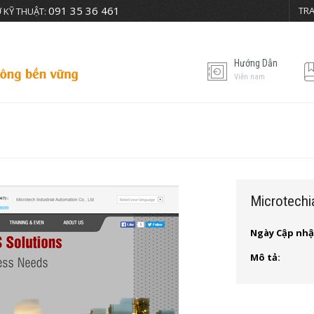
091 35 36 461
TR
 KỸ THUẬT:
Hướng Dẫn
Viễn nam
Microtechi
Ngày Cập nhậ
Mô tả: