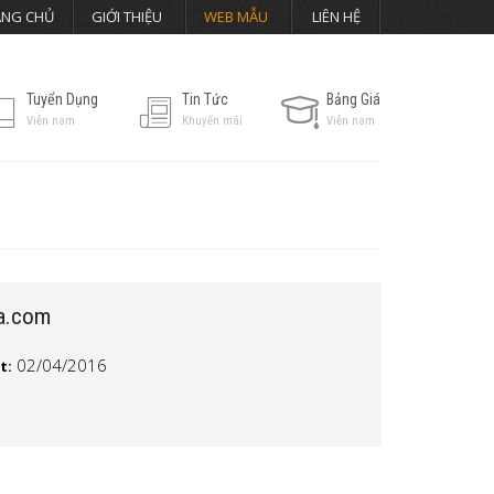
ANG CHỦ
GIỚI THIỆU
WEB MẪU
LIÊN HỆ
Tuyển Dụng
Tin Tức
Bảng Giá
Viễn nam
Khuyến mãi
Viễn nam
a.com
02/04/2016
t: