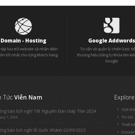
Domain - Hosting
Google Addwords
pháp lưu trữ website và nhận diện
Tư vấn và quản lý chiến lược tiế
iền tốt nhất cho từng khách hàng
thương hiệu bằng từ khóa tìm ki
Google
n Tức
Viễn Nam
Explore
Giới th
ng báo lịch nghỉ Tết Nguyên Đán Giáp Thìn 2024
Tin tức
uary 1, 2024
Thiết k
ng báo lịch nghỉ lễ Quốc Khánh 02/09/2023
Domain