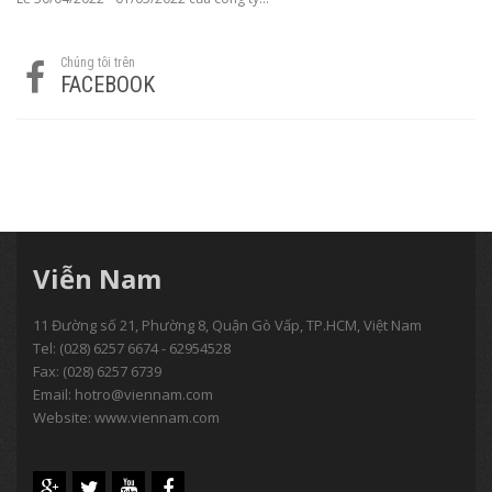
Chúng tôi trên
FACEBOOK
Viễn Nam
11 Đường số 21, Phường 8, Quận Gò Vấp, TP.HCM, Việt Nam
Tel:
(028) 6257 6674 - 62954528
Fax: (028) 6257 6739
Email:
hotro@viennam.com
Website: www.viennam.com