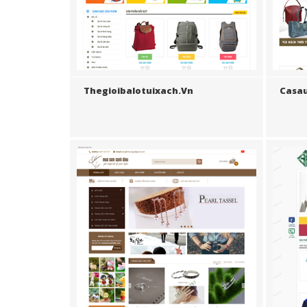
Thegioibalotuixach.vn
Casa