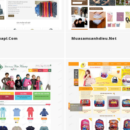
uapl.com
Muasamsanhdieu.net