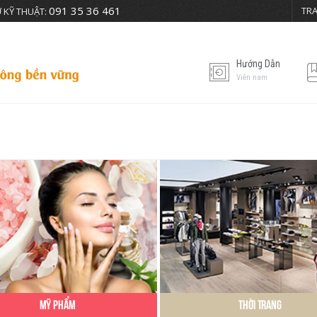
091 35 36 461
TR
 KỸ THUẬT:
Hướng Dẫn
Viễn nam
Mỹ Phẩm
Thời Trang