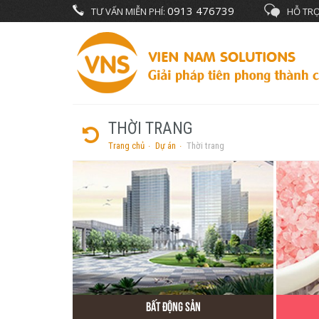
0913 476739
TƯ VẤN MIỄN PHÍ:
HỖ TRỢ
THỜI TRANG
Trang chủ
Dự án
Thời trang
Bất Động Sản