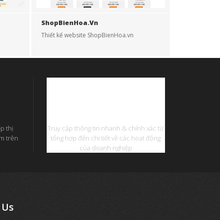
ShopBienHoa.vn
Thiết kế website ShopBienHoa.vn
Phần Mềm Quản Lý
p thị
Truy cập thông tin nhanh & chính xác từ
ếm trên
tổng hợp đến chi tiết về các hoạt động
của doanh nghiệp
Us