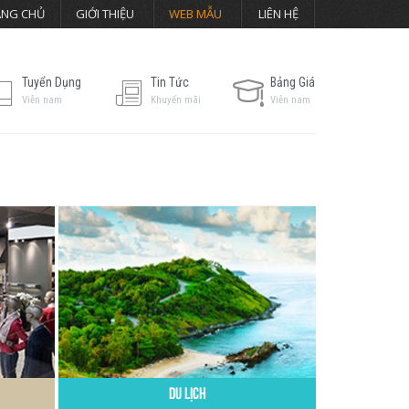
ANG CHỦ
GIỚI THIỆU
WEB MẪU
LIÊN HỆ
Tuyển Dụng
Tin Tức
Bảng Giá
Viễn nam
Khuyến mãi
Viễn nam
Du Lịch