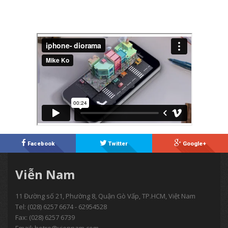
Xem Ngay
Facebook
Twitter
Google+
Viễn Nam
11 Đường số 21, Phường 8, Quận Gò Vấp, TP.HCM, Việt Nam
Tel:
(028) 6257 6674 - 62954528
Fax: (028) 6257 6739
Email:
hotro@viennam.com