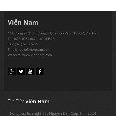
Viễn Nam
11 Đường số 21, Phường 8, Quận Gò Vấp, TP.HCM, Việt Nam
Tel:
(028) 6257 6674 - 62954528
Fax: (028) 6257 6739
Email:
hotro@viennam.com
Website: www.viennam.com
Tin Tức
Viễn Nam
Thông báo lịch nghỉ Tết Nguyên Đán Giáp Thìn 2024