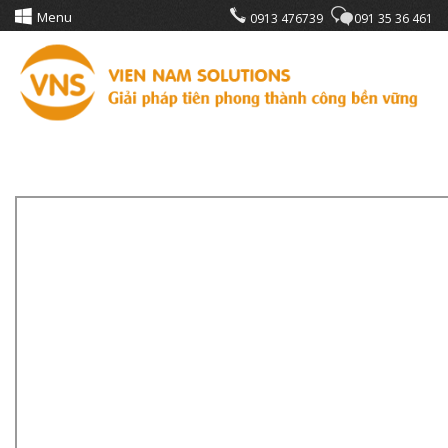
Menu
0913 476739
091 35 36 461