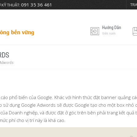
091 35 36 461
TR
 KỸ THUẬT:
Hướng Dẫn
Viễn nam
RDS
 Adwords
áo phổ biến của Google. Khác với hình thức đặt banner quảng cáo 
iệp sử dụng Google Adwords sẽ được Google tạo cho một box nhỏ ch
 của Doanh nghiệp, và được đặt ở góc trên bên phải trang kết quả t
mức phí cho vị trí này là khá cao.