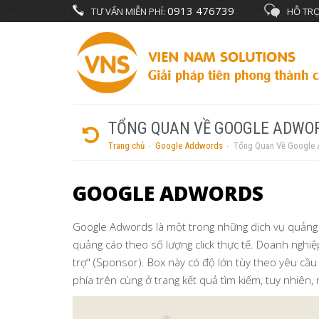
0913 476739
TƯ VẤN MIỄN PHÍ:
HỖ TRỢ
TỔNG QUAN VỀ GOOGLE ADWO
Trang chủ
Google Addwords
Tổng Quan Về Google
GOOGLE ADWORDS
Google Adwords là một trong những dịch vụ quảng c
quảng cáo theo số lượng click thực tế. Doanh ngh
trợ" (Sponsor). Box này có độ lớn tùy theo yêu cầu
phía trên cùng ở trang kết quả tìm kiếm, tuy nhiên, 