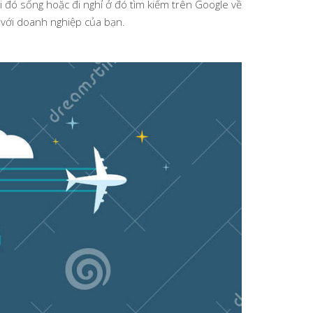
i đó sống hoặc đi nghỉ ở đó tìm kiếm trên Google về
 với doanh nghiệp của bạn.