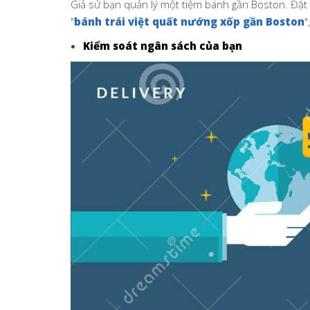
Giả sử bạn quản lý một tiệm bánh gần Boston. Đặt q
"
bánh trái việt quất nướng xốp gần Boston
"
Kiểm soát ngân sách của bạn