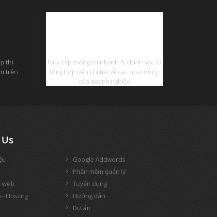
Phần Mềm Quản Lý
p thị
Truy cập thông tin nhanh & chính xác từ
ếm trên
tổng hợp đến chi tiết về các hoạt động
của doanh nghiệp
Us
iệu
Google Addwords
Phần mềm quản lý
ế web
Tuyển dụng
 - Hosting
Hướng dẫn
Dự án