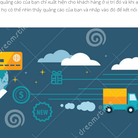
uảng cáo của bạn chỉ xuất hiện cho khách hàng ở vị trí đó và khi a
, họ có thể nhìn thấy quảng cáo của bạn và nhấp vào đó để kết nối