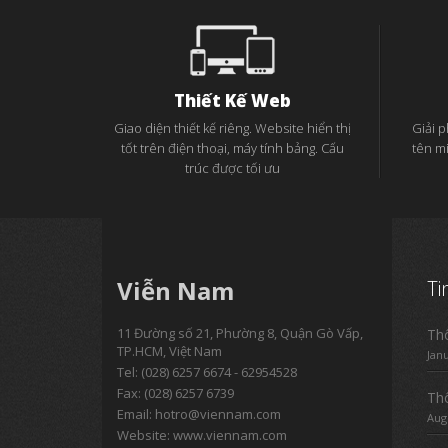
Thiết Kế Web
Giao diện thiết kế riêng. Website hiển thị
Giải 
tốt trên điện thoại, máy tính bảng. Cấu
tên m
trúc được tối ưu
Viễn Nam
Ti
11 Đường số 21, Phường 8, Quận Gò Vấp,
Thô
TP.HCM, Việt Nam
Jan
Tel:
(028) 6257 6674 - 62954528
Fax: (028) 6257 6739
Thô
Email:
hotro@viennam.com
Aug
Website: www.viennam.com