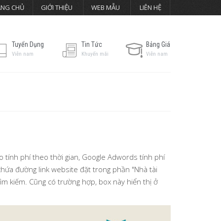
ANG CHỦ
GIỚI THIỆU
WEB MẪU
LIÊN HỆ
Tuyển Dụng
Tin Tức
Bảng Giá
Viễn nam
Khuyến mãi
Viễn nam
tính phí theo thời gian, Google Adwords tính phí
ứa đường link website đặt trong phần "Nhà tài
ìm kiếm. Cũng có trường hợp, box này hiển thị ở