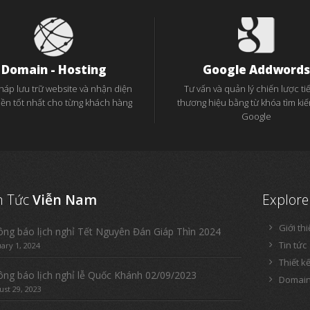
Domain - Hosting
Google Addwords
pháp lưu trữ website và nhận diện
Tư vấn và quản lý chiến lược tiế
iền tốt nhất cho từng khách hàng
thương hiệu bằng từ khóa tìm ki
Google
n Tức
Viễn Nam
Explore
Giới th
ng báo lịch nghỉ Tết Nguyên Đán Giáp Thìn 2024
Tin tức
uary 1, 2024
Thiết k
ng báo lịch nghỉ lễ Quốc Khánh 02/09/2023
Domain
ust 29, 2023