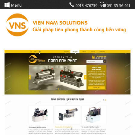
Menu
0913 476739
091 35 36 461